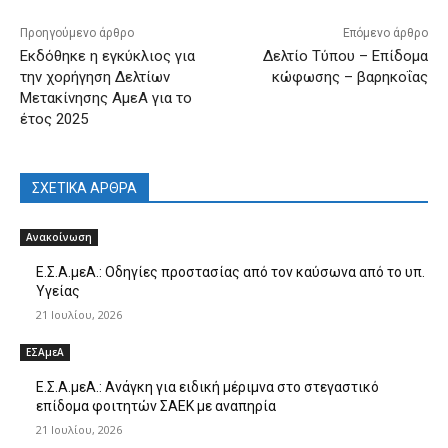
Προηγούμενο άρθρο
Επόμενο άρθρο
Εκδόθηκε η εγκύκλιος για
Δελτίο Τύπου – Επίδομα
την χορήγηση Δελτίων
κώφωσης – βαρηκοΐας
Μετακίνησης ΑμεΑ για το
έτος 2025
ΣΧΕΤΙΚΑ ΑΡΘΡΑ
Ανακοίνωση
Ε.Σ.Α.μεΑ.: Οδηγίες προστασίας από τον καύσωνα από το υπ.
Υγείας
21 Ιουλίου, 2026
ΕΣΑμεΑ
Ε.Σ.Α.μεΑ.: Ανάγκη για ειδική μέριμνα στο στεγαστικό
επίδομα φοιτητών ΣΑΕΚ με αναπηρία
21 Ιουλίου, 2026