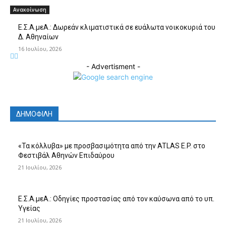
Ανακοίνωση
Ε.Σ.Α.μεΑ.: Δωρεάν κλιματιστικά σε ευάλωτα νοικοκυριά του
Δ. Αθηναίων
16 Ιουλίου, 2026
- Advertisment -
ΔΗΜΟΦΙΛΗ
«Τα κόλλυβα» με προσβασιμότητα από την ATLAS E.P. στο
Φεστιβάλ Αθηνών Επιδαύρου
21 Ιουλίου, 2026
Ε.Σ.Α.μεΑ.: Οδηγίες προστασίας από τον καύσωνα από το υπ.
Υγείας
21 Ιουλίου, 2026