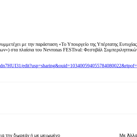
μμετέχει με την παράσταση «Το Υπουργείο της Υπέρτατης Ευτυχίας»
ων») στα πλαίσια του Nevronas FESTival: Φεστιβάλ Συμπεριληπτικώ
cdn7HUI31/edit?usp=sharing&ouid=103400594055784080022&rtpof=
ια την δωρεάν ή με μειωμένο
Με Άλλα