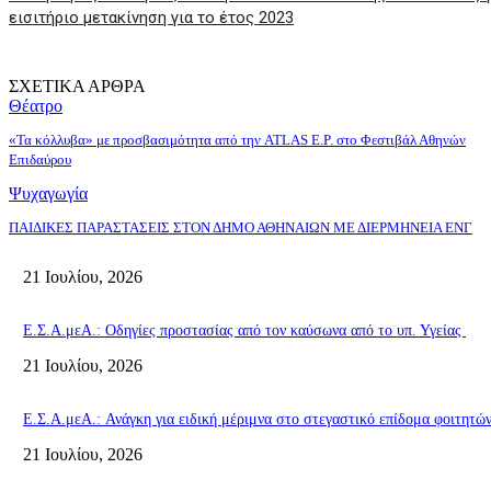
εισιτήριο μετακίνηση για τo έτος 2023
ΣΧΕΤΙΚΑ ΑΡΘΡΑ
Θέατρο
«Τα κόλλυβα» με προσβασιμότητα από την ATLAS E.P. στο Φεστιβάλ Αθηνών
Επιδαύρου
Ψυχαγωγία
ΠΑΙΔΙΚΕΣ ΠΑΡΑΣΤΑΣΕΙΣ ΣΤΟΝ ΔΗΜΟ ΑΘΗΝΑΙΩΝ ΜΕ ΔΙΕΡΜΗΝΕΙΑ ΕΝΓ
21 Ιουλίου, 2026
Ε.Σ.Α.μεΑ.: Οδηγίες προστασίας από τον καύσωνα από το υπ. Υγείας
21 Ιουλίου, 2026
Ε.Σ.Α.μεΑ.: Ανάγκη για ειδική μέριμνα στο στεγαστικό επίδομα φοιτητ
21 Ιουλίου, 2026