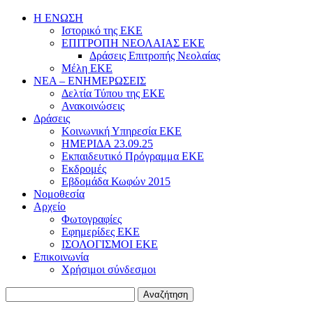
Η ΕΝΩΣΗ
Ιστορικό της ΕΚΕ
ΕΠΙΤΡΟΠΗ ΝΕΟΛΑΙΑΣ ΕΚΕ
Δράσεις Επιτροπής Νεολαίας
Μέλη ΕΚΕ
ΝΕΑ – ΕΝΗΜΕΡΩΣΕΙΣ
Δελτία Τύπου της ΕΚΕ
Ανακοινώσεις
Δράσεις
Κοινωνική Υπηρεσία ΕΚΕ
ΗΜΕΡΙΔΑ 23.09.25
Εκπαιδευτικό Πρόγραμμα ΕΚΕ
Εκδρομές
Εβδομάδα Κωφών 2015
Νομοθεσία
Αρχείο
Φωτογραφίες
Εφημερίδες ΕΚΕ
ΙΣΟΛΟΓΙΣΜΟΙ ΕΚΕ
Επικοινωνία
Χρήσιμοι σύνδεσμοι