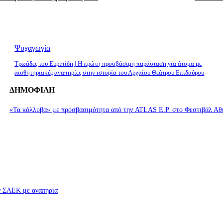
Ψυχαγωγία
Τρωάδες του Ευριπίδη | Η πρώτη προσβάσιμη παράσταση για άτομα με
αισθητηριακές αναπηρίες στην ιστορία του Αρχαίου Θεάτρου Επιδαύρου
ΔΗΜΟΦΙΛΗ
«Τα κόλλυβα» με προσβασιμότητα από την ATLAS E.P. στο Φεστιβάλ Αθ
ών ΣΑΕΚ με αναπηρία