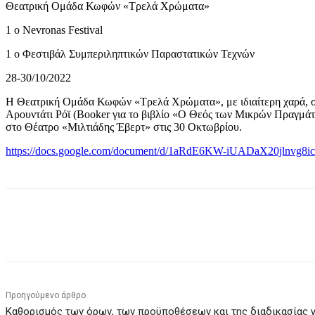
Θεατρική Ομάδα Κωφών «Τρελά Χρώματα»
1 ο Nevronas Festival
1 ο Φεστιβάλ Συμπεριληπτικών Παραστατικών Τεχνών
28-30/10/2022
H Θεατρική Ομάδα Κωφών «Τρελά Χρώματα», με ιδιαίτερη χαρά, συ
Αρουντάτι Ρόϊ (Booker για το βιβλίο «Ο Θεός των Μικρών Πραγμάτ
στο Θέατρο «Μιλτιάδης Έβερτ» στις 30 Οκτωβρίου.
https://docs.google.com/document/d/1aRdE6KW-iUADaX20jlnvg8i
κοινοποίηση
Προηγούμενο άρθρο
Καθορισμός των όρων, των προϋποθέσεων και της διαδικασίας γ