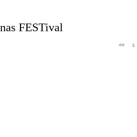
nas FESTival
410
0