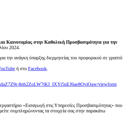
αι Καινοτομίας στην Καθολική Προσβασιμότητα για την
λίου 2024.
για την ανάγκη ύπαρξης διερμηνείας του προφορικού σε γραπτό
YouTube
ή στο
Facebook
.
ZJ1tdaZ7Z9r-8nb2ZoLW7tKI_IXYi5nEJ6ae8OviOaw/viewform
ν εργαστήριο «Εισαγωγή στις Υπηρεσίες Προσβασιμότητας» που
αφείτε συμπληρώνοντας τα στοιχεία σας στην παρακάτω