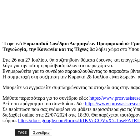
Το φετινό
Ευρωπαϊκό Συνέδριο Διερμηνέων Προφορικού σε Γρα
Τεχνολογία, την Κοινωνία και τις Τέχνες
θα λάβει χώρα στο Υπουρ
Στις 26 και 27 Ιουλίου, θα συζητηθούν θέματα έρευνας και επαγγελμ
λόγο για την ισότιμη πρόσβαση όλων στο περιεχόμενο.
Ενημερωθείτε για το συνέδριο παρακολουθώντας το παρακάτω βίντ
Η συμμετοχή στη συζήτηση την Κυριακή 28 Ιουλίου είναι δωρεάν, α
Μπορείτε να εγγραφείτε συμπληρώνοντας τα στοιχεία σας στην πα
Μάθετε περισσότερα για το συνέδριο εδώ:
https://www.prosvasisre
Δείτε το πρόγραμμα του συνεδρίου εδώ:
https://www.prosvasisrese
Σε περίπτωση που σας ενδιαφέρει να μάθετε περισσότερα για τις 
διεξαχθεί online στις 22/07/2024 στις 18:30. Θα παρέχεται ταυτό
φόρμα:
https://docs.google.com/forms/d/1KVnCQVxX5-1useFAT
TAGS
Συνέδριο