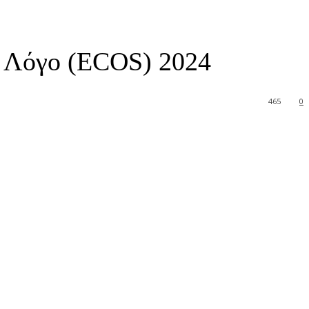
ό Λόγο (ECOS) 2024
465
0