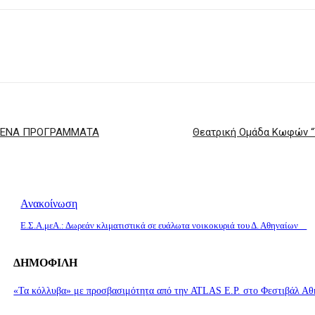
ΥΜΕΝΑ ΠΡΟΓΡΑΜΜΑΤΑ
Θεατρική Ομάδα Κωφών “
Ανακοίνωση
Ε.Σ.Α.μεΑ.: Δωρεάν κλιματιστικά σε ευάλωτα νοικοκυριά του Δ. Αθηναίων
ΔΗΜΟΦΙΛΗ
«Τα κόλλυβα» με προσβασιμότητα από την ATLAS E.P. στο Φεστιβάλ Αθ