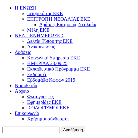
Η ΕΝΩΣΗ
Ιστορικό της ΕΚΕ
ΕΠΙΤΡΟΠΗ ΝΕΟΛΑΙΑΣ ΕΚΕ
Δράσεις Επιτροπής Νεολαίας
Μέλη ΕΚΕ
ΝΕΑ – ΕΝΗΜΕΡΩΣΕΙΣ
Δελτία Τύπου της ΕΚΕ
Ανακοινώσεις
Δράσεις
Κοινωνική Υπηρεσία ΕΚΕ
ΗΜΕΡΙΔΑ 23.09.25
Εκπαιδευτικό Πρόγραμμα ΕΚΕ
Εκδρομές
Εβδομάδα Κωφών 2015
Νομοθεσία
Αρχείο
Φωτογραφίες
Εφημερίδες ΕΚΕ
ΙΣΟΛΟΓΙΣΜΟΙ ΕΚΕ
Επικοινωνία
Χρήσιμοι σύνδεσμοι