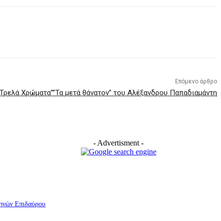
Επόμενο άρθρο
Τρελά Χρώματα””Τα μετά θάνατον” του Αλέξανδρου Παπαδιαμάντη
- Advertisment -
ηνών Επιδαύρου