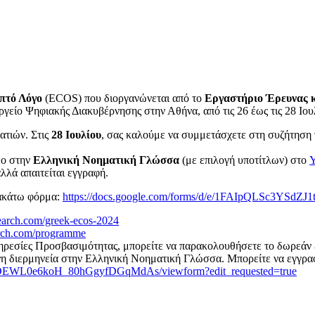
πτό Λόγο
(ECOS) που διοργανώνεται από το
Εργαστήριο Έρευνας κ
γείο Ψηφιακής Διακυβέρνησης στην Αθήνα, από τις 26 έως τις 28 Ιου
ατιών. Στις
28 Ιουλίου
, σας καλούμε να συμμετάσχετε στη συζήτηση 
εο στην
Ελληνική Νοηματική Γλώσσα
(με επιλογή υποτίτλων) στο
λλά απαιτείται εγγραφή.
ρακάτω φόρμα:
https://docs.google.com/forms/d/e/1FAIpQLSc3YSd
search.com/greek-ecos-2024
arch.com/programme
Υπηρεσίες Προσβασιμότητας, μπορείτε να παρακολουθήσετε το δωρεά
χρονη διερμηνεία στην Ελληνική Νοηματική Γλώσσα. Μπορείτε να εγγρ
RDEWL0e6koH_80hGgyfDGqMdAs/viewform?edit_requested=true